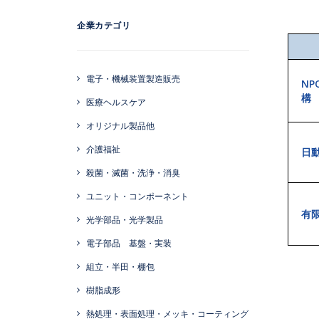
企業カテゴリ
電子・機械装置製造販売
N
構
医療ヘルスケア
オリジナル製品他
介護福祉
日
殺菌・滅菌・洗浄・消臭
ユニット・コンポーネント
有
光学部品・光学製品
電子部品 基盤・実装
組立・半田・棚包
樹脂成形
熱処理・表面処理・メッキ・コーティング