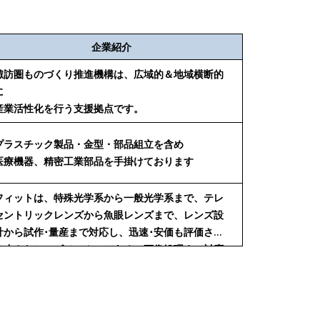
企業紹介
諏訪圏ものづくり推進機構は、広域的＆地域横断的
に
産業活性化を行う支援拠点です。
プラスチック製品・金型・部品組立を含め
医療機器、精密工業部品を手掛けております
フィットは、特殊光学系から一般光学系まで、テレ
セントリックレンズから魚眼レンズまで、レンズ設
計から試作･量産まで対応し、迅速･安価も評価され
る小さなレンズメーカーである。画像処理まで対応
する。