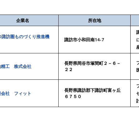
企業名
所在地
PO諏訪圏ものづくり推進機
諏訪市小和田南14-7
長野県岡谷市塚間町２－６－
動精工 株式会社
２２
長野県諏訪郡下諏訪町富ヶ丘
限会社 フィット
６７５０