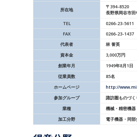
〒394-8520
所在地
長野県岡谷市田
TEL
0266-23-5611
FAX
0266-23-1437
代表者
林 誉英
資本金
3,000万円
創業年月
1949年8月1日
従業員数
85名
ホームページ
http://www.mi
参加グループ
諏訪圏ものづく
業種
機械・精密機器
加工分野
電子機器・同部