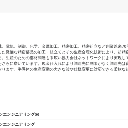
械、電気、制御、化学、金属加工、精密加工、精密組立など創業以来70
った微細な精密部品の加工・組立てとその生産合理化技術により、超精
る。生産のための部材調達も巾広い協力会社ネットワークにより実現し
をさらに磨いています。現金仕入れにより調達先に制限がなく調達先は
おります。半導体の生産変動の大きな波や仕様変更に対応できる柔軟な
ンエンジニアリング㈱
ンエンジニアリング