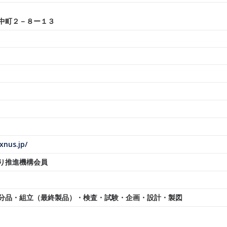
中町２－８ー１３
xnus.jp/
り推進機構会員
分品・組立（最終製品）・検査・試験・企画・設計・製図